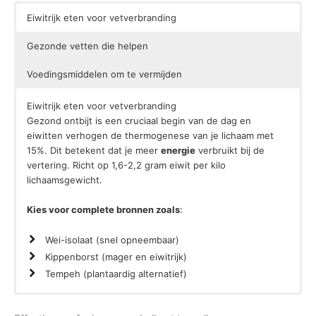
Eiwitrijk eten voor vetverbranding
Gezonde vetten die helpen
Voedingsmiddelen om te vermijden
Eiwitrijk eten voor vetverbranding
Gezond ontbijt is een cruciaal begin van de dag en
eiwitten verhogen de thermogenese van je lichaam met
15%. Dit betekent dat je meer
energie
verbruikt bij de
vertering. Richt op 1,6-2,2 gram eiwit per kilo
lichaamsgewicht.
Kies voor complete bronnen zoals
:
Wei-isolaat (snel opneembaar)
Kippenborst (mager en eiwitrijk)
Tempeh (plantaardig alternatief)
Gezonde vetten die helpen
Voedingsmiddelen om te vermijden
Niet alle
Transvetten verhogen het LDL-cholesterol aanzienlijk.
vetten
zijn slecht. De juiste hoeveelheid vet in je