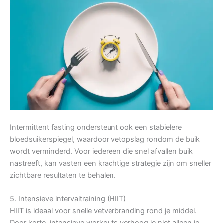
Intermittent fasting ondersteunt ook een stabielere
bloedsuikerspiegel, waardoor vetopslag rondom de buik
wordt verminderd. Voor iedereen die snel afvallen buik
nastreeft, kan vasten een krachtige strategie zijn om sneller
zichtbare resultaten te behalen.
5. Intensieve intervaltraining (HIIT)
HIIT is ideaal voor snelle vetverbranding rond je middel.
Door korte, intensieve workouts verhoog je niet alleen je