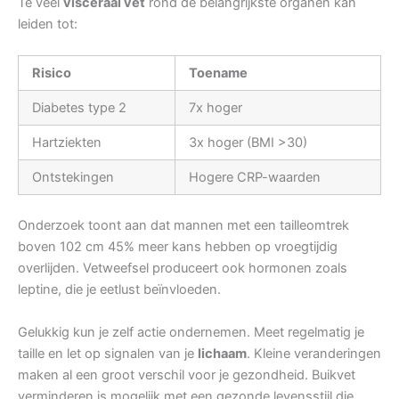
Te veel
visceraal vet
rond de belangrijkste organen kan
leiden tot:
Risico
Toename
Diabetes type 2
7x hoger
Hartziekten
3x hoger (BMI >30)
Ontstekingen
Hogere CRP-waarden
Onderzoek toont aan dat mannen met een tailleomtrek
boven 102 cm 45% meer kans hebben op vroegtijdig
overlijden. Vetweefsel produceert ook hormonen zoals
leptine, die je eetlust beïnvloeden.
Gelukkig kun je zelf actie ondernemen. Meet regelmatig je
taille en let op signalen van je
lichaam
. Kleine veranderingen
maken al een groot verschil voor je gezondheid. Buikvet
verminderen is mogelijk met een gezonde levensstijl die