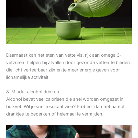
Daarnaast kan het eten van vette vis, rijk aan omega 3-
vetzuren, helpen bij afvallen door gezonde vetten te bieden
die licht verteerbaar zijn en je meer energie geven voor
lichamelijke activiteit.
8. Minder alcohol drinken
Alcohol bevat veel calorieën die snel worden omgezet in
buikvet. Wil je snel resultaat zien? Probeer dan het aantal
drankjes te beperken of helemaal te vermijden.